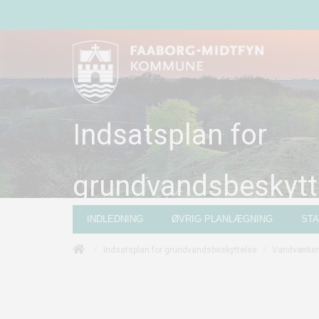
Indsatsplan for
grundvandsbeskytt
INDLEDNING
ØVRIG PLANLÆGNING
ST
/
/
Indsatsplan for grundvandsbeskyttelse
Vandværker