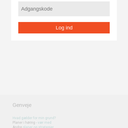
Log ind
Genveje
Hvad gælder for min grund?
Planer i høring -
vær med
Andre
planer
og
strategier