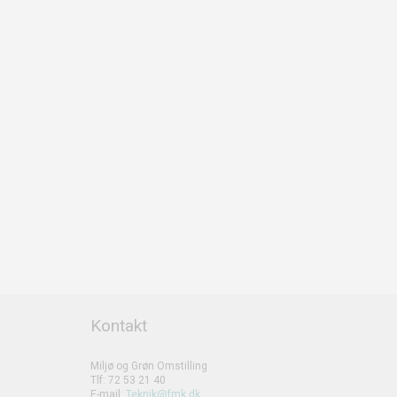
Kontakt
Miljø og Grøn Omstilling
Tlf: 72 53 21 40
E-mail:
Teknik@fmk.dk