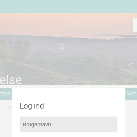
else
ATENS KORTLÆGNING
VANDVÆRKER
GENERELLE INDSATS
Log ind
/
/
/
BNBO
Allested-Vejle Vandværk
Indsatser