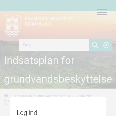
Indsatsplan for
grundvandsbeskyttelse
/
/
/
Indsatsplan for grundvandsbeskyttelse
Vandværker
/
/
Avernakø Vandværk
Grundvandskortlægningen
Geologi og hydrogeologi
Log ind