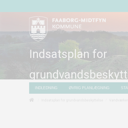
Indsatsplan for
grundvandsbeskytt
INDLEDNING
ØVRIG PLANLÆGNING
ST
/
/
Indsatsplan for grundvandsbeskyttelse
Vandværker