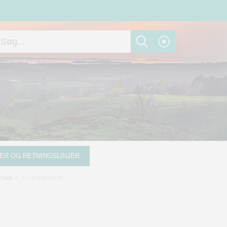
ER OG RETNINGSLINJER
/
Lindvedværket
rhed