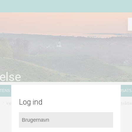
else
ATENS KORTLÆGNING
VANDVÆRKER
GENERELLE INDSATS
Log ind
/
/
Vandværker udenfor Faaborg-Midtfyn Kommune
Grundvandets nitratsårba