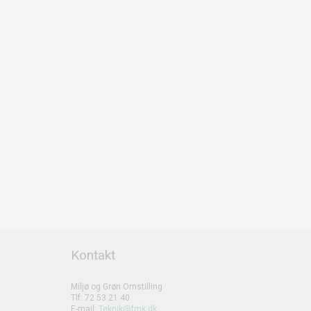
Kontakt
Miljø og Grøn Omstilling
Tlf: 72 53 21 40
E-mail:
Teknik@fmk.dk