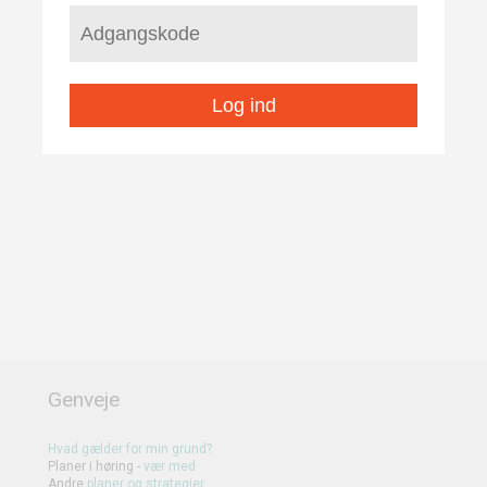
Log ind
Genveje
Hvad gælder for min grund?
Planer i høring -
vær med
Andre
planer
og
strategier