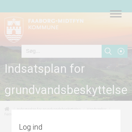
Indsatsplan for
grundvandsbeskyttelse
/
/
/
Indsatsplan for grundvandsbeskyttelse
Vandværker
/
Indsatser
Ferritslev Vandværk
Log ind