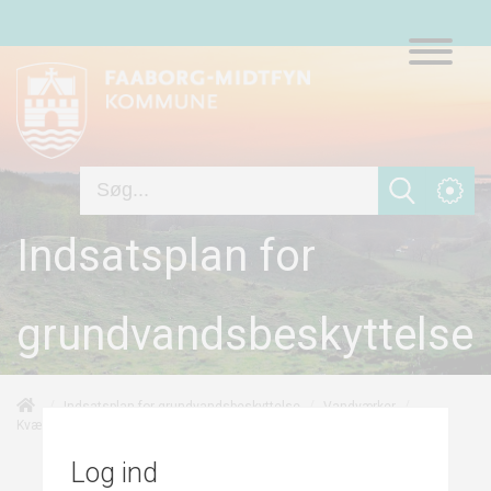
Indsatsplan for
grundvandsbeskyttelse
/
/
/
Indsatsplan for grundvandsbeskyttelse
Vandværker
/
/
50-års oplande
Kværndrup Vandværk
Risikovurdering
Log ind