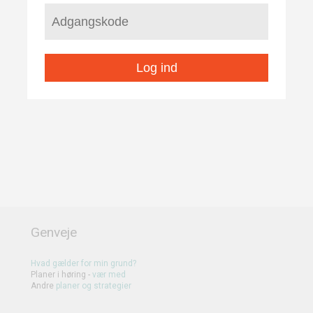
Log ind
Genveje
Hvad gælder for min grund?
Planer i høring -
vær med
Andre
planer
og
strategier