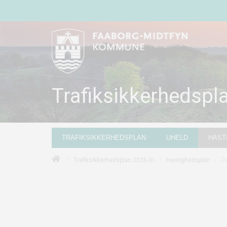
Trafiksikkerhedspl
TRAFIKSIKKERHEDSPLAN
UHELD
HAST
/
/
/
Da
Trafiksikkerhedsplan 2026-31
Hastighedsplan