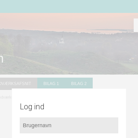
n
NDVÆRKSAFSNIT
BILAG 1
BILAG 2
/
/
Kapacitetsberegning
dværksafsnit
Vester Aaby Vandværk
Log ind