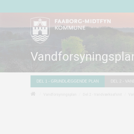
Vandforsyningspla
DEL 1 - GRUNDLÆGGENDE PLAN
DEL 2 - VA
/
/
/
Vandforsyningsplan
Del 2 - Vandværksafsnit
Van