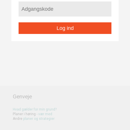
Log ind
Genveje
Hvad gælder for min grund?
Planer i høring -
vær med
Andre
planer
og
strategier