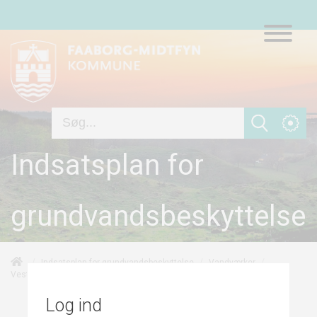
Indsatsplan for
grundvandsbeskyttelse
/
/
/
Indsatsplan for grundvandsbeskyttelse
Vandværker
/
/
Punktkilder
Vester Hæsinge Vandværk
Risikovurdering
Log ind