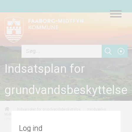
Indsatsplan for
grundvandsbeskyttelse
/
/
/
Indsatsplan for grundvandsbeskyttelse
Vandværker
/
/
Midtfyns Vandforsyning-Vandgården/Åværket
Risikovurdering
Linjekilder
Log ind