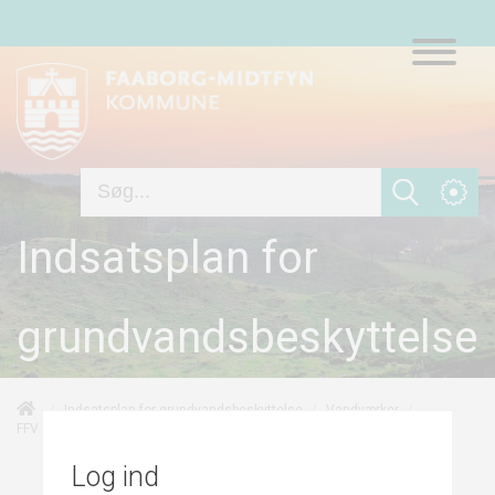
Indsatsplan for
grundvandsbeskyttelse
/
/
/
Indsatsplan for grundvandsbeskyttelse
Vandværker
/
/
Punktkilder
FFV Vand A/S - Kaleko Vandværk
Risikovurdering
Log ind