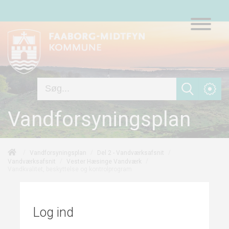
Vandforsyningsplan
/
/
/
Vandforsyningsplan
Del 2 - Vandværksafsnit
/
/
Vandværksafsnit
Vester Hæsinge Vandværk
Vandkvalitet, beskyttelse og kontrolprogram
Log ind