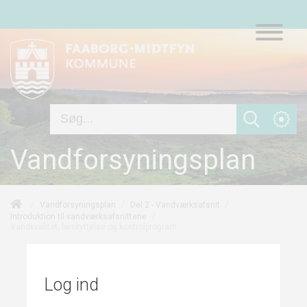
Vandforsyningsplan
/
/
/
Vandforsyningsplan
Del 2 - Vandværksafsnit
/
Introduktion til vandværksafsnittene
Vandkvalitet, beskyttelse og kontrolprogram
Log ind