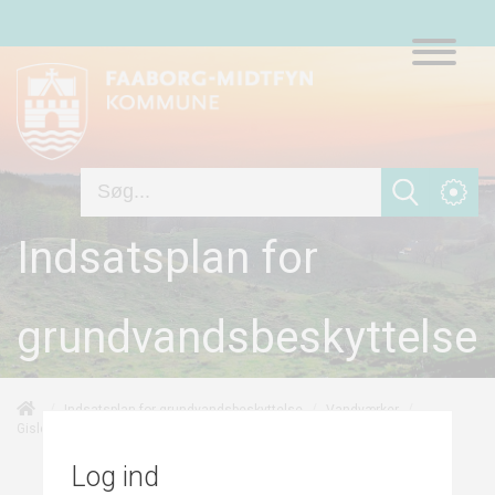
Indsatsplan for
grundvandsbeskyttelse
/
/
/
Indsatsplan for grundvandsbeskyttelse
Vandværker
/
/
Forureningskortlagte arealer
Gislev Vandværk
Indsatser
Log ind