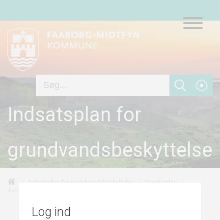
Indsatsplan for
grundvandsbeskyttelse
/
/
/
Indsatsplan for grundvandsbeskyttelse
Vandværker
Assensvejens Vandværk
Log ind