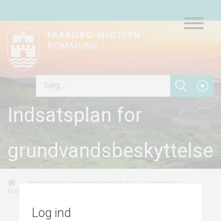
Indsatsplan for
grundvandsbeskyttelse
/
/
/
Indsatsplan for grundvandsbeskyttelse
Vandværker
/
/
50-års oplande
Brobyværk Andelsvandværk
Risikovurdering
Log ind