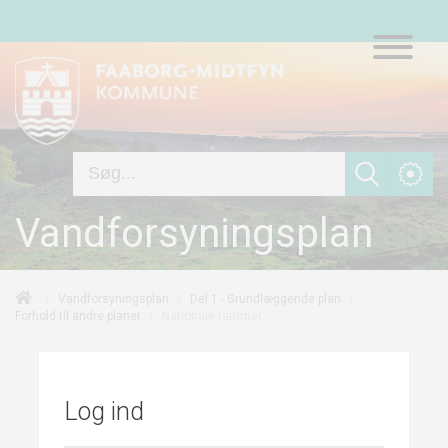
Vandforsyningsplan
/
/
/
Vandforsyningsplan
Del 1 - Grundlæggende plan
/
Nationale rammer
Forhold til andre planer
Log ind