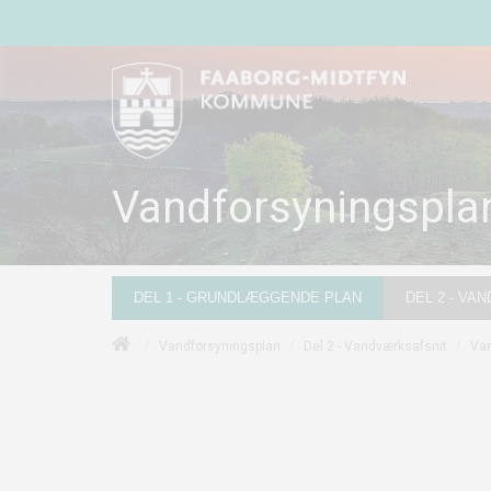
Vandforsyningspla
DEL 1 - GRUNDLÆGGENDE PLAN
DEL 2 - VA
/
/
/
Vandforsyningsplan
Del 2 - Vandværksafsnit
Van