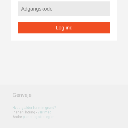
Log ind
Genveje
Hvad gælder for min grund?
Planer i høring -
vær med
Andre
planer
og
strategier