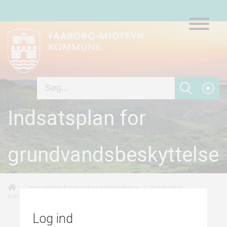
Indsatsplan for
grundvandsbeskyttelse
/
/
/
Indsatsplan for grundvandsbeskyttelse
Vandværker
/
/
Overvågning
Horne Vandværk
Indsatser
Log ind