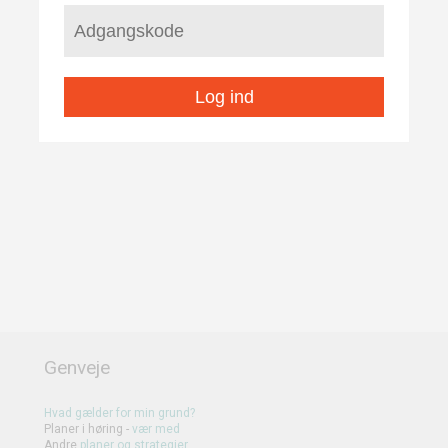
Log ind
Genveje
Hvad gælder for min grund?
Planer i høring -
vær med
Andre
planer
og
strategier