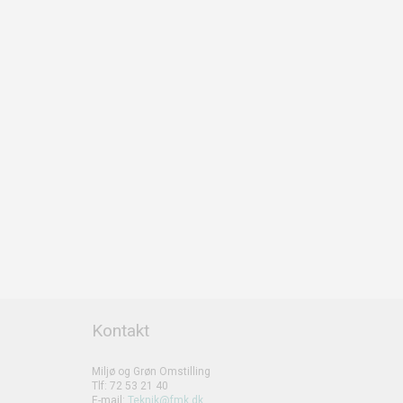
Kontakt
Miljø og Grøn Omstilling
Tlf: 72 53 21 40
E-mail:
Teknik@fmk.dk