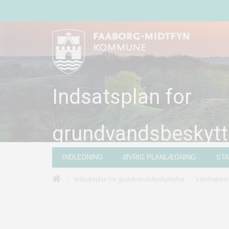
Indsatsplan for
grundvandsbeskytt
INDLEDNING
ØVRIG PLANLÆGNING
ST
/
/
Indsatsplan for grundvandsbeskyttelse
Vandværker