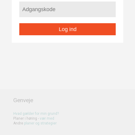
Log ind
Genveje
Hvad gælder for min grund?
Planer i høring -
vær med
Andre
planer
og
strategier