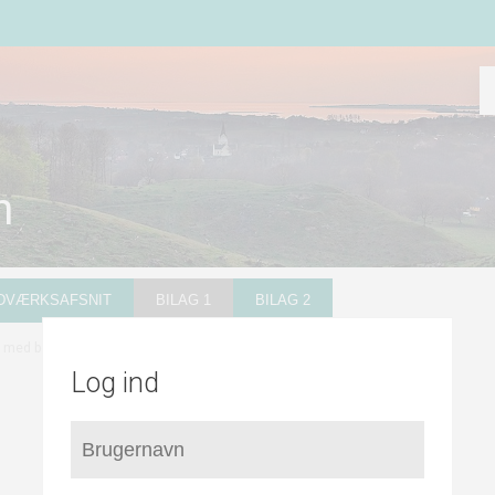
n
NDVÆRKSAFSNIT
BILAG 1
BILAG 2
 med bebyggelse, der ikke er tilsluttet alment vandværk
Log ind