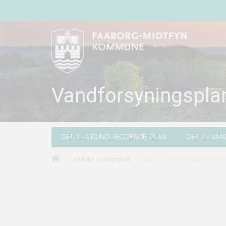
Vandforsyningspla
DEL 1 - GRUNDLÆGGENDE PLAN
DEL 2 - VA
/
/
Bilag 1 - Liste over ejendomme
Vandforsyningsplan