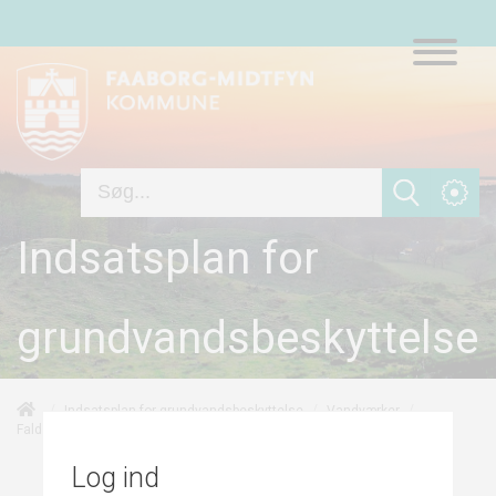
Indsatsplan for
grundvandsbeskyttelse
/
/
/
Indsatsplan for grundvandsbeskyttelse
Vandværker
/
/
Indsatsområder (IO)
Faldsled Vandværk
Indsatser
Log ind