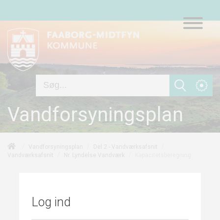
Vandforsyningsplan
/
/
/
Vandforsyningsplan
Del 2 - Vandværksafsnit
/
/
Kapacitetsberegning
Vandværksafsnit
Nr. Lyndelse Vandværk
Log ind