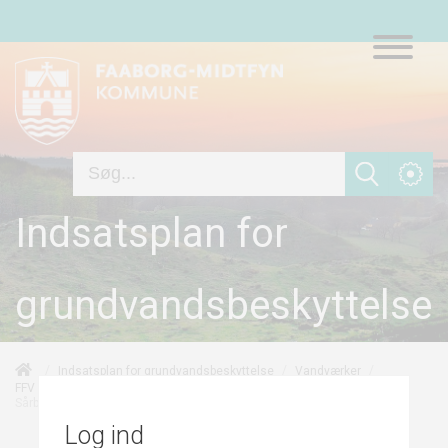
Indsatsplan for
grundvandsbeskyttelse
/
/
/
Indsatsplan for grundvandsbeskyttelse
Vandværker
/
/
FFV Vand A/S - Kaleko Vandværk
Grundvandskortlægningen
Sårbarhed
Log ind