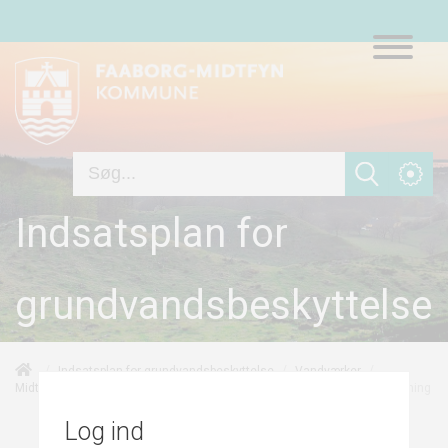
Indsatsplan for
grundvandsbeskyttelse
/
/
/
Indsatsplan for grundvandsbeskyttelse
Vandværker
/
/
Overvågning
Midtfyns Vandforsyning - Havndrup Vandværk
Indsatser
Log ind