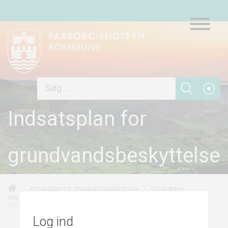
Indsatsplan for
grundvandsbeskyttelse
/
/
/
Indsatsplan for grundvandsbeskyttelse
Vandværker
/
/
Vester Aaby Vandværk
Grundvandskortlægningen
Geologi og hydrogeologi
Log ind