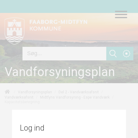
Vandforsyningsplan
/
/
/
Vandforsyningsplan
Del 2 - Vandværksafsnit
/
/
Vandværksafsnit
Midtfyns Vandforsyning - Espe Vandværk
Kapacitetsberegning
Log ind