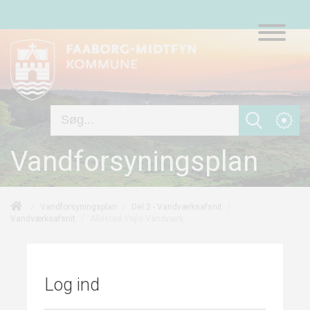
Vandforsyningsplan
/
/
/
Vandforsyningsplan
Del 2 - Vandværksafsnit
/
Allested-Vejle Vandværk
Vandværksafsnit
Log ind