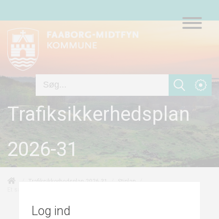
Trafiksikkerhedsplan
2026-31
/
/
/
Trafiksikkerhedsplan 2026-31
Stiplan
Et sammenhængende stinet
Log ind