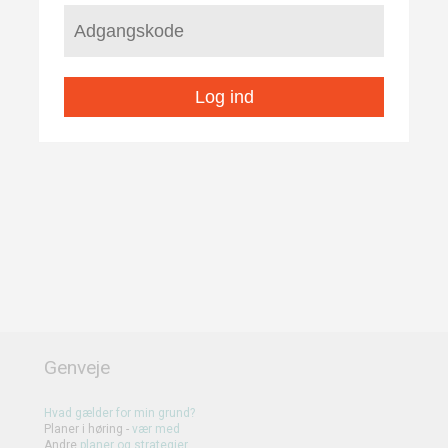
Log ind
Genveje
Hvad gælder for min grund?
Planer i høring -
vær med
Andre
planer
og
strategier