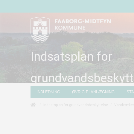
Indsatsplan for
grundvandsbeskytt
INDLEDNING
ØVRIG PLANLÆGNING
ST
/
/
Indsatsplan for grundvandsbeskyttelse
Vandværker