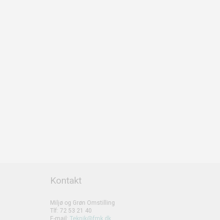
Kontakt
Miljø og Grøn Omstilling
Tlf: 72 53 21 40
E-mail:
Teknik@fmk.dk