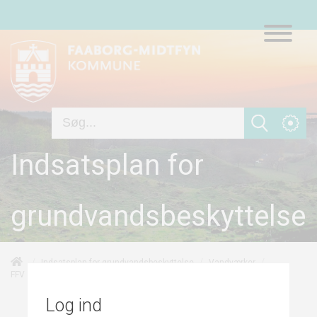
Indsatsplan for
grundvandsbeskyttelse
/
/
/
Indsatsplan for grundvandsbeskyttelse
Vandværker
/
/
Linjekilder
FFV Vand A/S - Kaleko Vandværk
Risikovurdering
Log ind