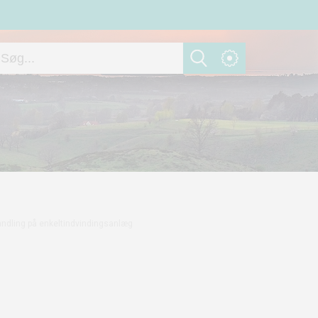
ndling på enkeltindvindingsanlæg