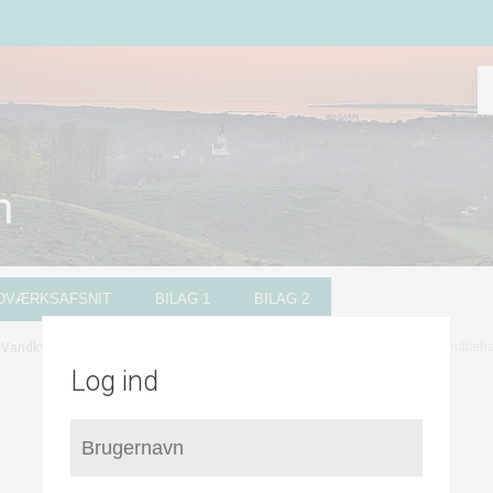
n
NDVÆRKSAFSNIT
BILAG 1
BILAG 2
/
/
Vandbeha
Vandkvalitet og tilsyn
Vandkvalitet og tilsyn for enkeltindvindere
Log ind