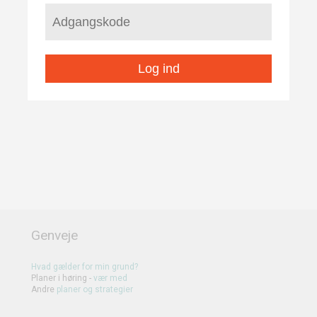
Log ind
Genveje
Hvad gælder for min grund?
Planer i høring -
vær med
Andre
planer
og
strategier