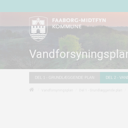
Vandforsyningspla
DEL 1 - GRUNDLÆGGENDE PLAN
DEL 2 - VA
/
/
/
Vandforsyningsplan
Del 1 - Grundlæggende plan