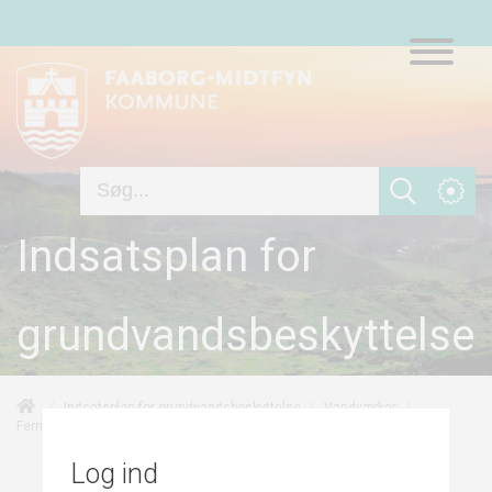
Indsatsplan for
grundvandsbeskyttelse
/
/
/
Indsatsplan for grundvandsbeskyttelse
Vandværker
/
/
Overvågning
Ferritslev Vandværk
Indsatser
Log ind