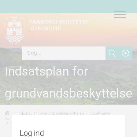
Indsatsplan for
grundvandsbeskyttelse
/
/
/
Indsatsplan for grundvandsbeskyttelse
Vandværker
/
Vandværker udenfor Faaborg-Midtfyn Kommune
Grundvandets nitratsårbarhed
Log ind