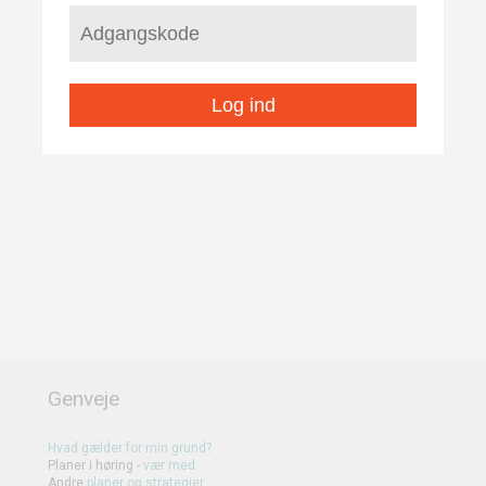
Log ind
Genveje
Hvad gælder for min grund?
Planer i høring -
vær med
Andre
planer
og
strategier