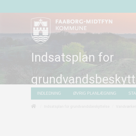
Indsatsplan for
grundvandsbeskytt
INDLEDNING
ØVRIG PLANLÆGNING
ST
/
/
Indsatsplan for grundvandsbeskyttelse
Vandværker