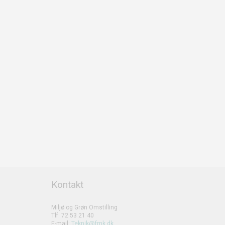
Kontakt
Miljø og Grøn Omstilling
Tlf: 72 53 21 40
E-mail:
Teknik@fmk.dk