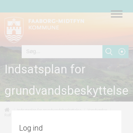
Indsatsplan for
grundvandsbeskyttelse
/
/
/
Indsatsplan for grundvandsbeskyttelse
Vandværker
/
/
Linjekilder
Rolfsted Vandværk
Risikovurdering
Log ind